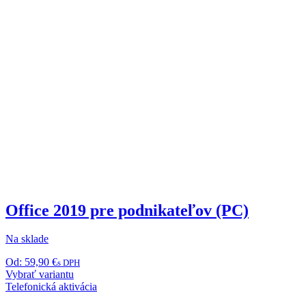
Office 2019 pre podnikateľov (PC)
Na sklade
Od:
59,90
€
s DPH
Tento
Vybrať variantu
produkt
Telefonická aktivácia
má