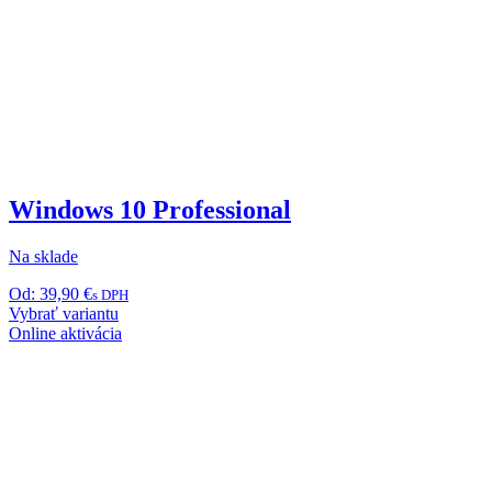
Windows 10 Professional
Na sklade
Od:
39,90
€
s DPH
Tento
Vybrať variantu
produkt
Online aktivácia
má
viacero
variantov.
Možnosti
si
môžete
vybrať
na