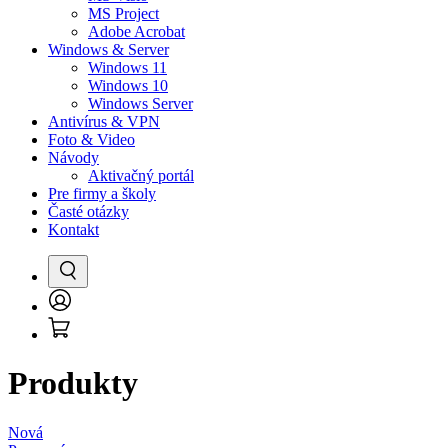
MS Project
Adobe Acrobat
Windows & Server
Windows 11
Windows 10
Windows Server
Antivírus & VPN
Foto & Video
Návody
Aktivačný portál
Pre firmy a školy
Časté otázky
Kontakt
Vyhľadať
Prihlásenie
Košík
/
Registrácia
Produkty
Nová