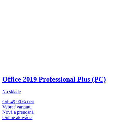
Office 2019 Professional Plus (PC)
Na sklade
Od:
49,90
€
s DPH
Tento
Vybrať variantu
produkt
Nová a prenosná
má
Online aktivácia
viacero
variantov.