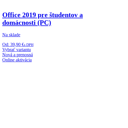
Office 2019 pre študentov a
domácnosti (PC)
Na sklade
Od:
39,90
€
s DPH
Tento
Vybrať variantu
produkt
Nová a prenosná
má
Online aktivácia
viacero
variantov.
Možnosti
si
môžete
vybrať
na
stránke
produktu.