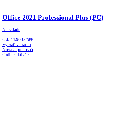
Office 2021 Professional Plus (PC)
Na sklade
Od:
44,90
€
s DPH
Tento
Vybrať variantu
produkt
Nová a prenosná
má
Online aktivácia
viacero
variantov.
Možnosti
si
môžete
vybrať
na
stránke
produktu.