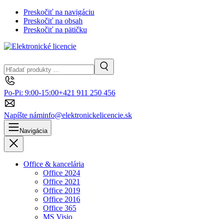
Preskočiť na navigáciu
Preskočiť na obsah
Preskočiť na pätičku
Hľadanie
Vyhľadávanie
Po-Pi: 9:00-15:00
+421 911 250 456
Napíšte nám
info@elektronickelicencie.sk
Navigácia
Zavrieť
Office & kancelária
Office 2024
Office 2021
Office 2019
Office 2016
Office 365
MS Visio