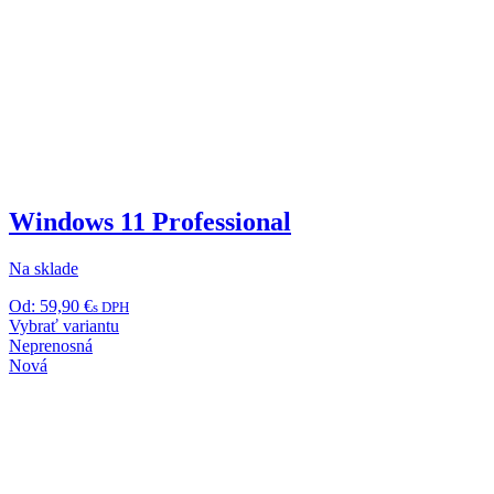
Windows 11 Professional
Na sklade
Od:
59,90
€
s DPH
Tento
Vybrať variantu
produkt
Neprenosná
má
Nová
viacero
variantov.
Možnosti
si
môžete
vybrať