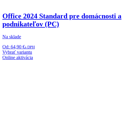
Office 2024 Standard pre domácnosti a
podnikateľov (PC)
Na sklade
Od:
64,90
€
s DPH
Tento
Vybrať variantu
produkt
Online aktivácia
má
viacero
variantov.
Možnosti
si
môžete
vybrať
na
stránke
produktu.