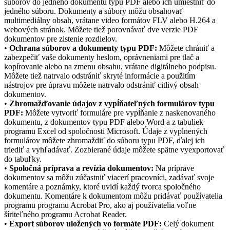
súborov do jedného dokumentu typu PDF alebo ich umiestniť do
jedného súboru. Dokumenty a súbory môžu obsahovať
multimediálny obsah, vrátane video formátov FLV alebo H.264 a
webových stránok. Môžete tiež porovnávať dve verzie PDF
dokumentov pre zistenie rozdielov.
•
Ochrana súborov a dokumenty typu PDF:
Môžete chrániť a
zabezpečiť vaše dokumenty heslom, oprávneniami pre tlač a
kopírovanie alebo na zmenu obsahu, vrátane digitálneho podpisu.
Môžete tiež natrvalo odstrániť skryté informácie a použitím
nástrojov pre úpravu môžete natrvalo odstrániť citlivý obsah
dokumentov.
•
Zhromažďovanie údajov z vypĺňateľných formulárov typu
PDF:
Môžete vytvoriť formuláre pre vypĺňanie z naskenovaného
dokumentu, z dokumentov typu PDF alebo Word a z tabuliek
programu Excel od spoločnosti Microsoft. Údaje z vyplnených
formulárov môžete zhromaždiť do súboru typu PDF, ďalej ich
triediť a vyhľadávať. Zozbierané údaje môžete spätne vyexportovať
do tabuľky.
•
Spoločná príprava a revízia dokumentov:
Na príprave
dokumentov sa môžu zúčastniť viacerí pracovníci, zadávať svoje
komentáre a poznámky, ktoré uvidí každý tvorca spoločného
dokumentu. Komentáre k dokumentom môžu pridávať používatelia
programu programu Acrobat Pro, ako aj používatelia voľne
šíriteľného programu Acrobat Reader.
•
Export súborov uložených vo formáte PDF:
Celý dokument