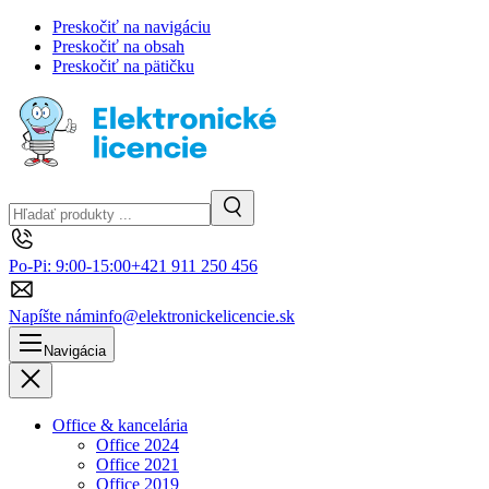
Preskočiť na navigáciu
Preskočiť na obsah
Preskočiť na pätičku
Hľadanie
Vyhľadávanie
Po-Pi: 9:00-15:00
+421 911 250 456
Napíšte nám
info@elektronickelicencie.sk
Navigácia
Zavrieť
Office & kancelária
Office 2024
Office 2021
Office 2019