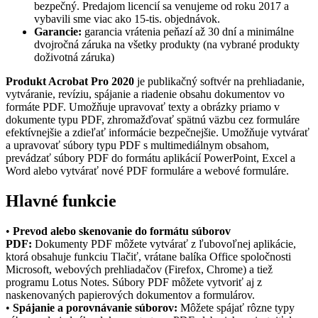
bezpečný. Predajom licencií sa venujeme od roku 2017 a
vybavili sme viac ako 15-tis. objednávok.
Garancie:
garancia vrátenia peňazí až 30 dní a minimálne
dvojročná záruka na všetky produkty (na vybrané produkty
doživotná záruka)
Produkt Acrobat Pro 2020
je publikačný softvér na prehliadanie,
vytváranie, revíziu, spájanie a riadenie obsahu dokumentov vo
formáte PDF. Umožňuje upravovať texty a obrázky priamo v
dokumente typu PDF, zhromažďovať spätnú väzbu cez formuláre
efektívnejšie a zdieľať informácie bezpečnejšie. Umožňuje vytvárať
a upravovať súbory typu PDF s multimediálnym obsahom,
prevádzať súbory PDF do formátu aplikácií PowerPoint, Excel a
Word alebo vytvárať nové PDF formuláre a webové formuláre.
Hlavné
funkcie
•
Prevod alebo skenovanie do formátu súborov
PDF:
Dokumenty PDF môžete vytvárať z ľubovoľnej aplikácie,
ktorá obsahuje funkciu Tlačiť, vrátane balíka Office spoločnosti
Microsoft, webových prehliadačov (Firefox, Chrome) a tiež
programu Lotus Notes. Súbory PDF môžete vytvoriť aj z
naskenovaných papierových dokumentov a formulárov.
•
Spájanie a porovnávanie súborov:
Môžete spájať rôzne typy