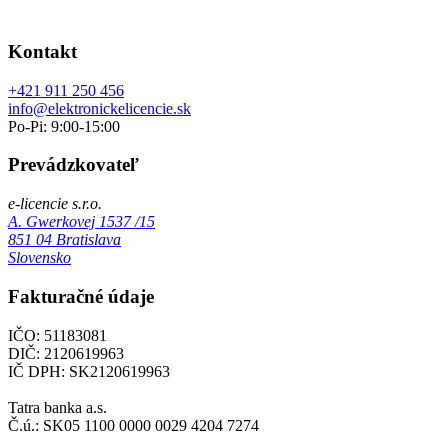
Kontakt
+421 911 250 456
info@elektronickelicencie.sk
Po-Pi: 9:00-15:00
Prevádzkovateľ
e-licencie s.r.o.
A. Gwerkovej 1537 /15
851 04 Bratislava
Slovensko
Fakturačné údaje
IČO: 51183081
DIČ: 2120619963
IČ DPH: SK2120619963
Tatra banka a.s.
Č.ú.: SK05 1100 0000 0029 4204 7274