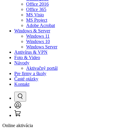
Office 2016
Office 365
MS Visio
MS Project
Adobe Acrobat
Windows & Server
Windows 11
Windows 10
Windows Server
Antivírus & VPN
Foto & Video
Návody
Aktivačný portál
Pre firmy a školy
Časté otázky
Kontakt
Vyhľadať
Prihlásenie
Košík
/
Registrácia
Online aktivácia