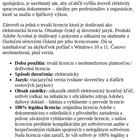
spoluprácu, je navrhnutý tak, aby uľahčil vyššiu úroveň efektivity
spracovania dokumentov – ideálny pre profesionálov a organizácie,
ktoré sa snažia o špičkový výkon.
Zároveň sa jedná o trvalú licenciu ktorá je dodávaná ako
elektronická licencia. Obsahuje český aj slovenský jazyk. Produkt
Adobe Acrobat je dodávaný s pokynmi a odkazmi na stiahnutie a
číselnými sériovými číslami pre jeho licencovanie. Dá sa
nainštalovať na akýkoľvek počítač s Windows 10 a 11. Časovo
neobmedzená, plná verzia.
Doba použitia:
trvalá licencia s neobmedzenou platnosťou /
doživotná licencia
Spôsob doručenia:
elektronicky
Jazyk:
viacjazyčná verzia (vrátane slovenčiny a ďalších
svetových jazykov)
Obsah zásielky:
zákazník obdrží elektronický licenčný kľúč,
softvér (odkaz na inštaláciu z oficiálneho zdroja Adobe),
daňový doklad – faktúra a vyhlásenie o prevode licencie
100% legálna licencia:
originálna licencia Adobe s
dokumentáciou o odinštalácii z pôvodného zariadenia a
právne záväzným vyhlásením o prevode licencie, s našou
licenciou predídete komplikáciám pri softvérovom audite a
bezpečnostným rizikám spojených s nelegálnym softvérom.
Naša licencia vám zaručí, že váš softvér je 100% legálny a