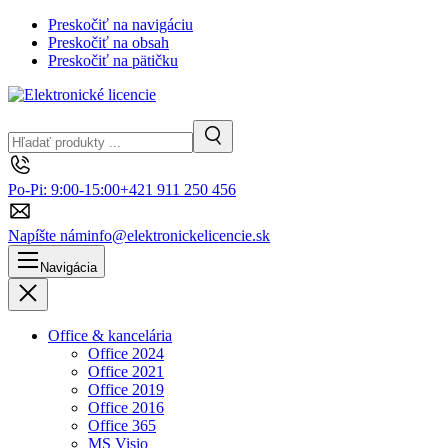
Preskočiť na navigáciu
Preskočiť na obsah
Preskočiť na pätičku
Hľadanie
Vyhľadávanie
Po-Pi: 9:00-15:00
+421 911 250 456
Napíšte nám
info@elektronickelicencie.sk
Navigácia
Zavrieť
Office & kancelária
Office 2024
Office 2021
Office 2019
Office 2016
Office 365
MS Visio