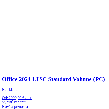
Office 2024 LTSC Standard Volume (PC)
Na sklade
Od:
2990,00
€
s DPH
Tento
Vybrať variantu
produkt
Nová a prenosná