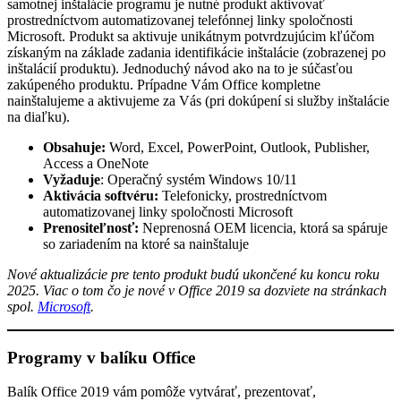
samotnej inštalácie programu je nutné produkt aktivovať
prostredníctvom automatizovanej telefónnej linky spoločnosti
Microsoft. Produkt sa aktivuje unikátnym potvrdzujúcim kľúčom
získaným na základe zadania identifikácie inštalácie (zobrazenej po
inštalácií produktu). Jednoduchý návod ako na to je súčasťou
zakúpeného produktu. Prípadne Vám Office kompletne
nainštalujeme a aktivujeme za Vás (pri dokúpení si služby inštalácie
na diaľku).
Obsahuje:
Word, Excel, PowerPoint, Outlook, Publisher,
Access a OneNote
Vyžaduje
: Operačný systém Windows 10/11
Aktivácia softvéru:
Telefonicky, prostredníctvom
automatizovanej linky spoločnosti Microsoft
Prenositeľnosť:
Neprenosná OEM licencia, ktorá sa spáruje
so zariadením na ktoré sa nainštaluje
Nové aktualizácie pre tento produkt budú ukončené ku koncu roku
2025. Viac o tom čo je nové v Office 2019 sa dozviete na stránkach
spol.
Microsoft
.
Programy v balíku Office
Balík Office 2019 vám pomôže vytvárať, prezentovať,