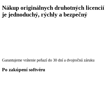
produkt
má
Nákup originálnych druhotných licencií
viacero
je jednoduchý, rýchly a bezpečný
variantov.
Možnosti
si
môžete
vybrať
na
stránke
produktu.
Garantujeme vrátenie peňazí do 30 dní a dvojročnú záruku
Po zakúpení softvéru