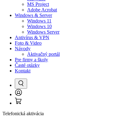
MS Project
Adobe Acrobat
Windows & Server
Windows 11
Windows 10
Windows Server
Antivírus & VPN
Foto & Video
Návody
Aktivačný portál
Pre firmy a školy
Časté otázky
Kontakt
Vyhľadať
Prihlásenie
Košík
/
Registrácia
Telefonická aktivácia