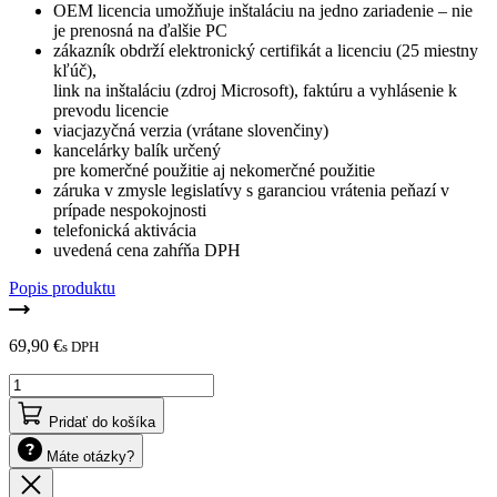
OEM licencia umožňuje inštaláciu na jedno zariadenie – nie
je prenosná na ďalšie PC
zákazník obdrží elektronický certifikát a licenciu (25 miestny
kľúč),
link na inštaláciu (zdroj Microsoft), faktúru a vyhlásenie k
prevodu licencie
viacjazyčná verzia (vrátane slovenčiny)
kancelárky balík určený
pre komerčné použitie aj nekomerčné použitie
záruka v zmysle legislatívy s garanciou vrátenia peňazí v
prípade nespokojnosti
telefonická aktivácia
uvedená cena zahŕňa DPH
Popis produktu
69,90
€
s DPH
množstvo
Office
2019
Pridať do košíka
Professional
Máte otázky?
(PC)
Zavrieť