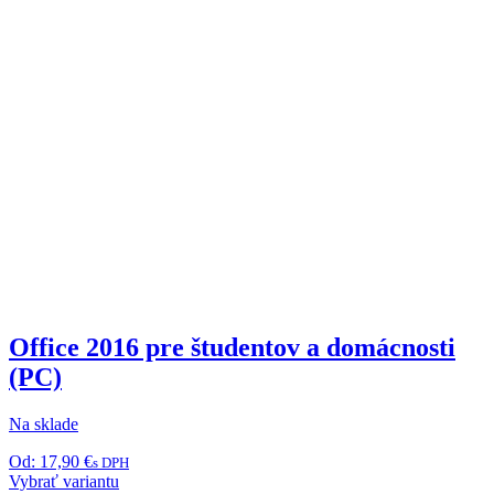
Office 2016 pre študentov a domácnosti
(PC)
Na sklade
Od:
17,90
€
s DPH
Tento
Vybrať variantu