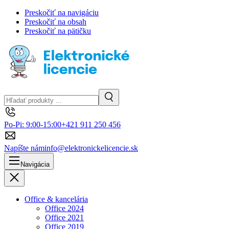
Preskočiť na navigáciu
Preskočiť na obsah
Preskočiť na pätičku
Hľadanie
Vyhľadávanie
Po-Pi: 9:00-15:00
+421 911 250 456
Napíšte nám
info@elektronickelicencie.sk
Navigácia
Zavrieť
Office & kancelária
Office 2024
Office 2021
Office 2019