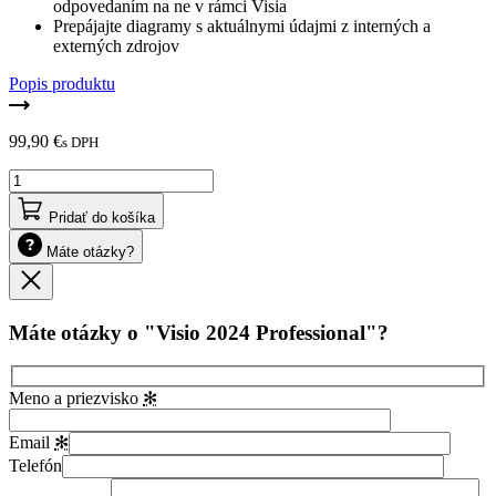
odpovedaním na ne v rámci Visia
Prepájajte diagramy s aktuálnymi údajmi z interných a
externých zdrojov
Popis produktu
99,90
€
s DPH
množstvo
Visio
2024
Pridať do košíka
Professional
Máte otázky?
Zavrieť
Máte otázky o "Visio 2024 Professional"?
Meno a priezvisko
✻
Email
✻
Telefón