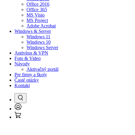
Office 2016
Office 365
MS Visio
MS Project
Adobe Acrobat
Windows & Server
Windows 11
Windows 10
Windows Server
Antivírus & VPN
Foto & Video
Návody
Aktivačný portál
Pre firmy a školy
Časté otázky
Kontakt
Vyhľadať
Prihlásenie
Košík
/
Registrácia