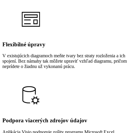
Flexibilné úpravy
V existujúcich diagramoch meňte tvary bez straty rozloženia a ich
spojení. Bez námahy tak môžete upraviť vzhľad diagramu, pričom
neprídete o žiadnu už vykonanú prácu.
Podpora viacerých zdrojov údajov
Aplikácia Visio podporuje zošity programu Microsoft Excel,