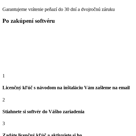
Garantujeme vrátenie peňazí do 30 dní a dvojročnú záruku
Po zakúpení softvéru
1
Licenčný kľúč s návodom na inštaláciu Vám zašleme na email
2
Stiahnete si softvér do Vášho zariadenia
3
Zadáte licenčný kľúč a aktivujete si ho