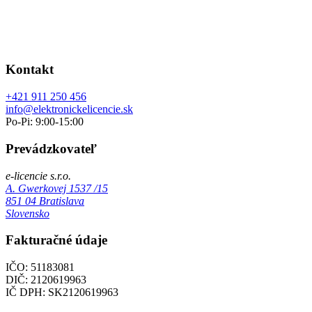
Kontakt
+421 911 250 456
info@elektronickelicencie.sk
Po-Pi: 9:00-15:00
Prevádzkovateľ
e-licencie s.r.o.
A. Gwerkovej 1537 /15
851 04 Bratislava
Slovensko
Fakturačné údaje
IČO: 51183081
DIČ: 2120619963
IČ DPH: SK2120619963