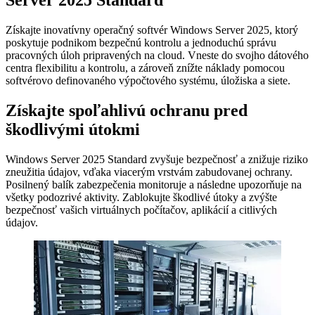
Server 2025 Standard
Získajte inovatívny operačný softvér Windows Server 2025, ktorý
poskytuje podnikom bezpečnú kontrolu a jednoduchú správu
pracovných úloh pripravených na cloud. Vneste do svojho dátového
centra flexibilitu a kontrolu, a zároveň znížte náklady pomocou
softvérovo definovaného výpočtového systému, úložiska a siete.
Získajte spoľahlivú ochranu pred
škodlivými útokmi
Windows Server 2025 Standard zvyšuje bezpečnosť a znižuje riziko
zneužitia údajov, vďaka viacerým vrstvám zabudovanej ochrany.
Posilnený balík zabezpečenia monitoruje a následne upozorňuje na
všetky podozrivé aktivity. Zablokujte škodlivé útoky a zvýšte
bezpečnosť vašich virtuálnych počítačov, aplikácií a citlivých
údajov.