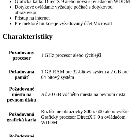
Grafická karta: DirectX 9 alebo novší s ovládačom WDDM
Dotykové ovládanie vyžaduje počítač s dotykovou
obrazovkou
Prístup na internet
Pre niektoré funkcie je vyžadovaný účet Microsoft
Charakteristiky
Požadovaný
1 GHz procesor alebo rýchlejší
procesor
Požadovaná
1 GB RAM pre 32-bitový systém a 2 GB pre
pamäť
64-bitový systém
Požadované
miesto na
Až 20 GB voľného miesta na pevnom disku
pevnom disku
Rozlíšenie obrazovky 800 x 600 alebo vyššie.
Požadovaná
Grafický procesor DirectX® 9 s ovládačom
grafická karta
WDDM
Požadované