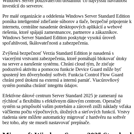
Windows Server používateľom dosiahnuť čo najvyššiu návratnosť
investícií do serverov.
Pre malé organizácie a oddelenia Windows Server Standard Edition
ponúka inteligentné zdieľanie súborov a tlače, bezpečné pripojenie k
internetu, centrálne nasadenie desktopových aplikácií a webové
riešenia, ktoré spájajú zamestnancov, partnerov a zákazníkov.
Windows Server Standard Edition poskytuje vysokú úroveň
spoľahlivosti, škálovateľnosti a zabezpečenia.
Zvýšená bezpečnosť Verzia Standard Edition je nasadená s
viacerými vrstvami zabezpečenia, ktoré pomáhajú blokovať útoky
na server a narušenie systému. Chráni cloud tým, že zisťuje
podozrivú aktivitu a pomocou funkcie Device Guard môže byť
spustený len dôveryhodný softvér. Funkcia Control Flow Guard
chráni pred útokmi na externú a internú pamäť. Viacúrovňový
systém pomáha chrániť integritu údajov.
Efektívne dátové centrum Server Standard 2025 je zameraný na
rýchlosť a flexibilitu s efektívnym dátovým centrom. Operačný
systém sa prispôsobí vašim potrebám a zároveň zníži náklady vďaka
väčšiemu počtu výpočtových, úložných a sieťových funkcií. Vrstvy
riadenia siete môžete automaticky migrovať z hardvéru na softvér
bez toho, aby ste museli nastavovať prepínače.