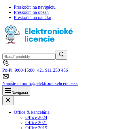
Preskočiť na navigáciu
Preskočiť na obsah
Preskočiť na pätičku
Hľadanie
Vyhľadávanie
Po-Pi: 9:00-15:00
+421 911 250 456
Napíšte nám
info@elektronickelicencie.sk
Navigácia
Zavrieť
Office & kancelária
Office 2024
Office 2021
Office 2019