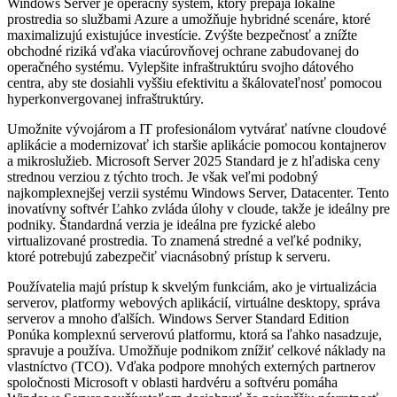
Windows Server je operačný systém, ktorý prepája lokálne
prostredia so službami Azure a umožňuje hybridné scenáre, ktoré
maximalizujú existujúce investície. Zvýšte bezpečnosť a znížte
obchodné riziká vďaka viacúrovňovej ochrane zabudovanej do
operačného systému. Vylepšite infraštruktúru svojho dátového
centra, aby ste dosiahli vyššiu efektivitu a škálovateľnosť pomocou
hyperkonvergovanej infraštruktúry.
Umožnite vývojárom a IT profesionálom vytvárať natívne cloudové
aplikácie a modernizovať ich staršie aplikácie pomocou kontajnerov
a mikroslužieb. Microsoft Server 2025 Standard je z hľadiska ceny
strednou verziou z týchto troch. Je však veľmi podobný
najkomplexnejšej verzii systému Windows Server, Datacenter. Tento
inovatívny softvér Ľahko zvláda úlohy v cloude, takže je ideálny pre
podniky. Štandardná verzia je ideálna pre fyzické alebo
virtualizované prostredia. To znamená stredné a veľké podniky,
ktoré potrebujú zabezpečiť viacnásobný prístup k serveru.
Používatelia majú prístup k skvelým funkciám, ako je virtualizácia
serverov, platformy webových aplikácií, virtuálne desktopy, správa
serverov a mnoho ďalších. Windows Server Standard Edition
Ponúka komplexnú serverovú platformu, ktorá sa ľahko nasadzuje,
spravuje a používa. Umožňuje podnikom znížiť celkové náklady na
vlastníctvo (TCO). Vďaka podpore mnohých externých partnerov
spoločnosti Microsoft v oblasti hardvéru a softvéru pomáha