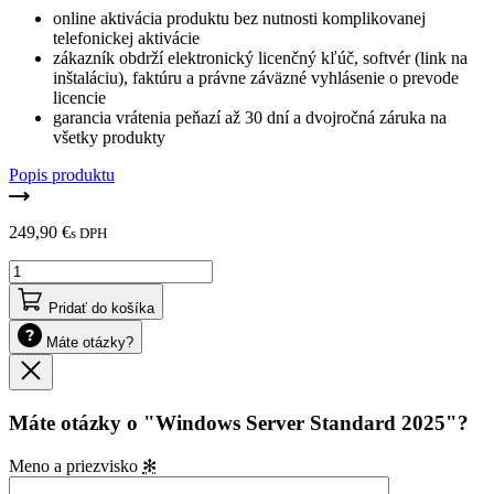
online aktivácia produktu bez nutnosti komplikovanej
telefonickej aktivácie
zákazník obdrží elektronický licenčný kľúč, softvér (link na
inštaláciu), faktúru a právne záväzné vyhlásenie o prevode
licencie
garancia vrátenia peňazí až 30 dní a dvojročná záruka na
všetky produkty
Popis produktu
249,90
€
s DPH
množstvo
Windows
Server
Pridať do košíka
Standard
Máte otázky?
2025
Zavrieť
Máte otázky o "Windows Server Standard 2025"?
Meno a priezvisko
✻