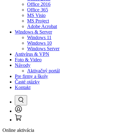
Office 2016
Office 365
MS Visio
MS Project
Adobe Acrobat
Windows & Server
Windows 11
Windows 10
Windows Server
Antivírus & VPN
Foto & Video
Návody
Aktivačný portál
Pre firmy a školy
Časté otázky
Kontakt
Vyhľadať
Prihlásenie
Košík
/
Registrácia
Online aktivácia