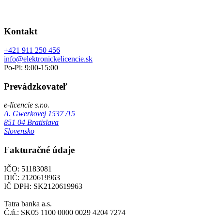
Kontakt
+421 911 250 456
info@elektronickelicencie.sk
Po-Pi: 9:00-15:00
Prevádzkovateľ
e-licencie s.r.o.
A. Gwerkovej 1537 /15
851 04 Bratislava
Slovensko
Fakturačné údaje
IČO: 51183081
DIČ: 2120619963
IČ DPH: SK2120619963
Tatra banka a.s.
Č.ú.: SK05 1100 0000 0029 4204 7274