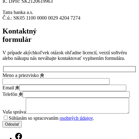
IČ DPH: SK2120619963
Tatra banka a.s.
Č.ú.: SK05 1100 0000 0029 4204 7274
Kontaktný
formulár
V prípade akýchkoľvek otázok ohľadne licencií, verzií softvéru
alebo nákupu nás neváhajte kontaktovať vyplnením formulára.
Meno a priezvisko
✻
Email
✻
Telefón
✻
Vaša správa
Súhlasím so spracovaním
osobných údajov
.