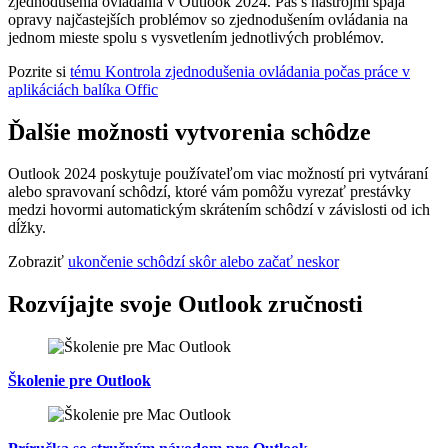
zjednodušenia ovládania v Outlook 2024. Pás s nástrojmi spája
opravy najčastejších problémov so zjednodušením ovládania na
jednom mieste spolu s vysvetlením jednotlivých problémov.
Pozrite si
tému Kontrola zjednodušenia ovládania počas práce v
aplikáciách balíka Offic
Ďalšie možnosti vytvorenia schôdze
Outlook 2024 poskytuje používateľom viac možností pri vytváraní
alebo spravovaní schôdzí, ktoré vám pomôžu vyrezať prestávky
medzi hovormi automatickým skrátením schôdzí v závislosti od ich
dĺžky.
Zobraziť
ukončenie schôdzí skôr alebo začať neskor
Rozvíjajte svoje Outlook zručnosti
Školenie pre Outlook