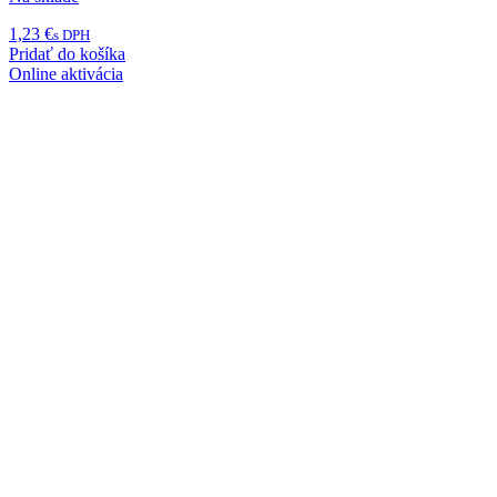
1,23
€
s DPH
Pridať do košíka
Online aktivácia