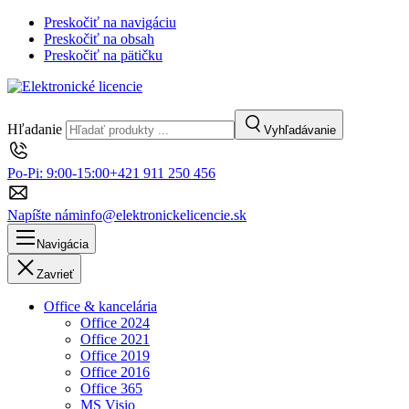
Preskočiť na navigáciu
Preskočiť na obsah
Preskočiť na pätičku
Hľadanie
Vyhľadávanie
Po-Pi: 9:00-15:00
+421 911 250 456
Napíšte nám
info@elektronickelicencie.sk
Navigácia
Zavrieť
Office & kancelária
Office 2024
Office 2021
Office 2019
Office 2016
Office 365
MS Visio