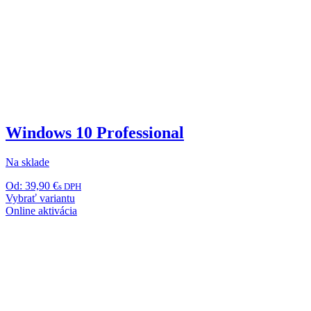
Windows 10 Professional
Na sklade
Od:
39,90
€
s DPH
Tento
Vybrať variantu
produkt
Online aktivácia
má
viacero
variantov.
Možnosti
si
môžete
vybrať
na