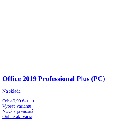
Office 2019 Professional Plus (PC)
Na sklade
Od:
49,90
€
s DPH
Tento
Vybrať variantu
produkt
Nová a prenosná
má
Online aktivácia
viacero
variantov.