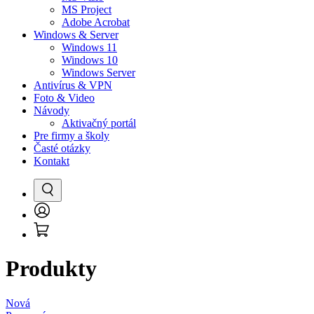
MS Project
Adobe Acrobat
Windows & Server
Windows 11
Windows 10
Windows Server
Antivírus & VPN
Foto & Video
Návody
Aktivačný portál
Pre firmy a školy
Časté otázky
Kontakt
Vyhľadať
Prihlásenie
Košík
/
Registrácia
Produkty
Nová