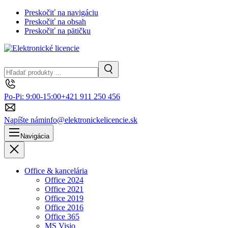
Preskočiť na navigáciu
Preskočiť na obsah
Preskočiť na pätičku
Hľadanie
Vyhľadávanie
Po-Pi: 9:00-15:00
+421 911 250 456
Napíšte nám
info@elektronickelicencie.sk
Navigácia
Zavrieť
Office & kancelária
Office 2024
Office 2021
Office 2019
Office 2016
Office 365
MS Visio