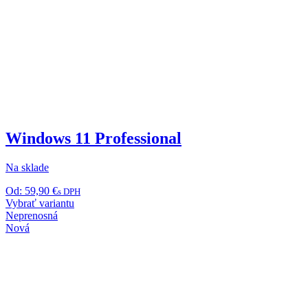
Windows 11 Professional
Na sklade
Od:
59,90
€
s DPH
Tento
Vybrať variantu
produkt
Neprenosná
má
Nová
viacero
variantov.
Možnosti
si
môžete
vybrať