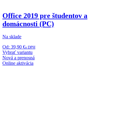
Office 2019 pre študentov a
domácnosti (PC)
Na sklade
Od:
39,90
€
s DPH
Tento
Vybrať variantu
produkt
Nová a prenosná
má
Online aktivácia
viacero
variantov.
Možnosti
si
môžete
vybrať
na
stránke
produktu.