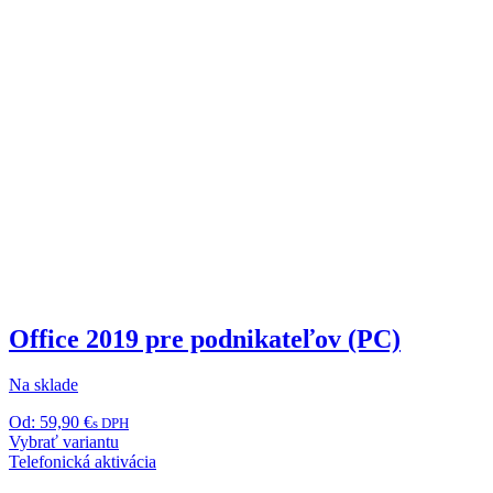
Office 2019 pre podnikateľov (PC)
Na sklade
Od:
59,90
€
s DPH
Tento
Vybrať variantu
produkt
Telefonická aktivácia
má