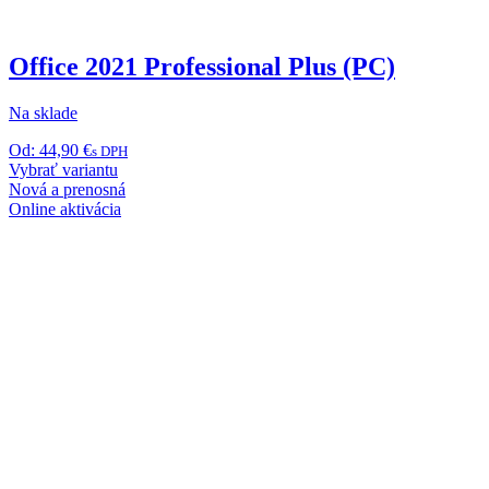
Office 2021 Professional Plus (PC)
Na sklade
Od:
44,90
€
s DPH
Tento
Vybrať variantu
produkt
Nová a prenosná
má
Online aktivácia
viacero
variantov.
Možnosti
si
môžete
vybrať
na
stránke
produktu.