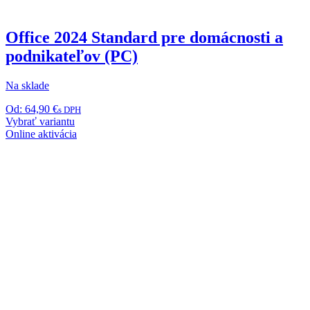
Office 2024 Standard pre domácnosti a
podnikateľov (PC)
Na sklade
Od:
64,90
€
s DPH
Tento
Vybrať variantu
produkt
Online aktivácia
má
viacero
variantov.
Možnosti
si
môžete
vybrať
na
stránke
produktu.