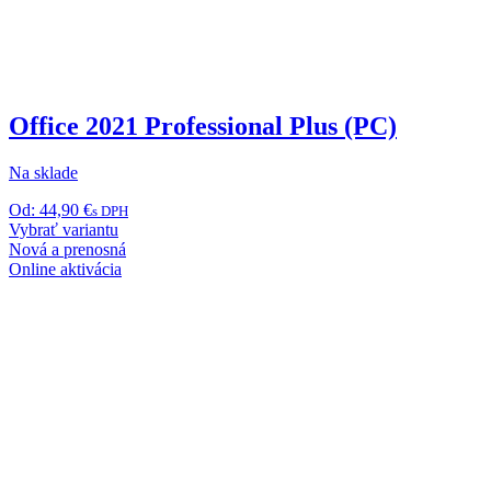
Office 2021 Professional Plus (PC)
Na sklade
Od:
44,90
€
s DPH
Tento
Vybrať variantu
produkt
Nová a prenosná
má
Online aktivácia
viacero
variantov.
Možnosti
si
môžete
vybrať
na
stránke
produktu.