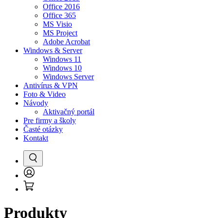
Office 2016
Office 365
MS Visio
MS Project
Adobe Acrobat
Windows & Server
Windows 11
Windows 10
Windows Server
Antivírus & VPN
Foto & Video
Návody
Aktivačný portál
Pre firmy a školy
Časté otázky
Kontakt
Vyhľadať
Prihlásenie
Košík
/
Registrácia
Produkty