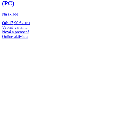
(PC)
Na sklade
Od:
17,90
€
s DPH
Tento
Vybrať variantu
produkt
Nová a prenosná
má
Online aktivácia
viacero
variantov.
Možnosti
si
môžete
vybrať
na
stránke
produktu.