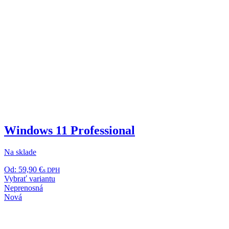
Windows 11 Professional
Na sklade
Od:
59,90
€
s DPH
Tento
Vybrať variantu
produkt
Neprenosná
má
Nová
viacero
variantov.
Možnosti