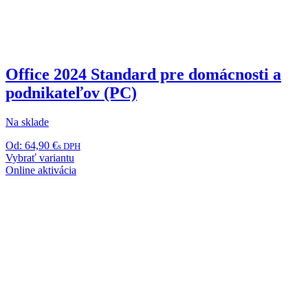
Office 2024 Standard pre domácnosti a
podnikateľov (PC)
Na sklade
Od:
64,90
€
s DPH
Tento
Vybrať variantu
produkt
Online aktivácia
má
viacero
variantov.
Možnosti
si
môžete
vybrať
na
stránke
produktu.