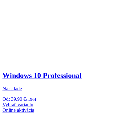
Windows 10 Professional
Na sklade
Od:
39,90
€
s DPH
Tento
Vybrať variantu
produkt
Online aktivácia
má
viacero
variantov.
Možnosti
si