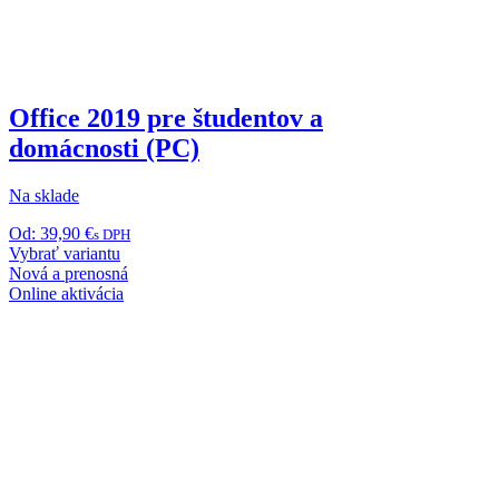
Office 2019 pre študentov a
domácnosti (PC)
Na sklade
Od:
39,90
€
s DPH
Tento
Vybrať variantu
produkt
Nová a prenosná
má
Online aktivácia
viacero
variantov.
Možnosti
si
môžete
vybrať
na
stránke
produktu.