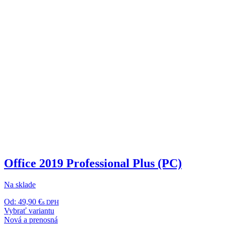
Office 2019 Professional Plus (PC)
Na sklade
Od:
49,90
€
s DPH
Tento
Vybrať variantu
produkt
Nová a prenosná