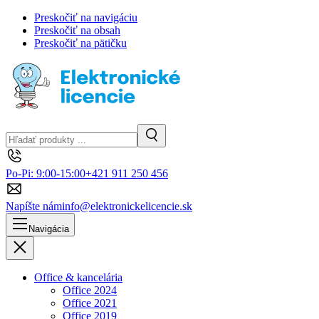
Preskočiť na navigáciu
Preskočiť na obsah
Preskočiť na pätičku
Hľadanie
Vyhľadávanie
Po-Pi: 9:00-15:00
+421 911 250 456
Napíšte nám
info@elektronickelicencie.sk
Navigácia
Zavrieť
Office & kancelária
Office 2024
Office 2021
Office 2019