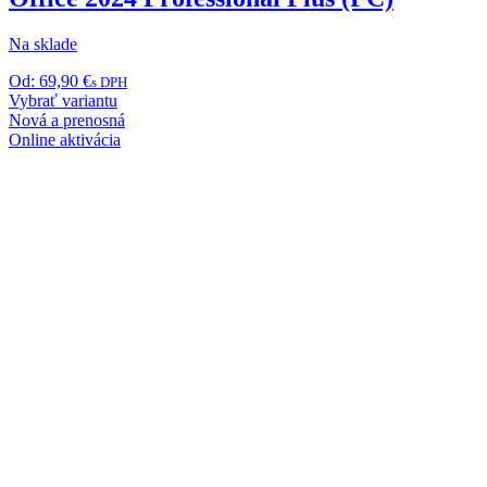
Na sklade
Od:
69,90
€
s DPH
Tento
Vybrať variantu
produkt
Nová a prenosná
má
Online aktivácia
viacero
variantov.
Možnosti
si
môžete
vybrať
na
stránke
produktu.